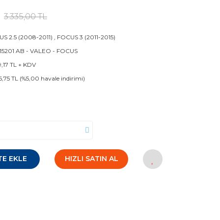
3.335,00 TL
S 2.5 (2008-2011)
,
FOCUS 3 (2011-2015)
 15201 AB - VALEO - FOCUS
9,17 TL + KDV
6,75 TL (%5,00 havale indirimi)
TE EKLE
HIZLI SATIN AL