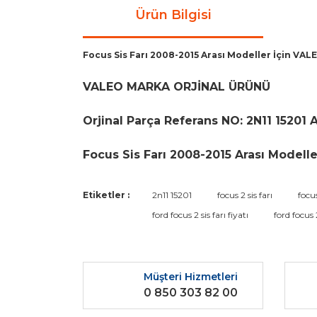
Ürün Bilgisi
Focus Sis Farı 2008-2015 Arası Modeller İçin VA
VALEO MARKA ORJİNAL ÜRÜNÜ
Orjinal Parça Referans NO: 2N11 15201 
Focus Sis Farı 2008-2015 Arası Modell
Bu ürünün fiyat bilgisi, resim, ürün açıklamaların
Etiketler :
2n11 15201
focus 2 sis farı
focus
Görüş ve önerileriniz için teşekkür ederiz.
ford focus 2 sis farı fiyatı
ford focus 
Ürün resmi kalitesiz, bozuk veya görüntülenemiyo
Ürün açıklamasında eksik bilgiler bulunuyor.
Müşteri Hizmetleri
Ürün bilgilerinde hatalar bulunuyor.
0 850 303 82 00
Ürün fiyatı diğer sitelerden daha pahalı.