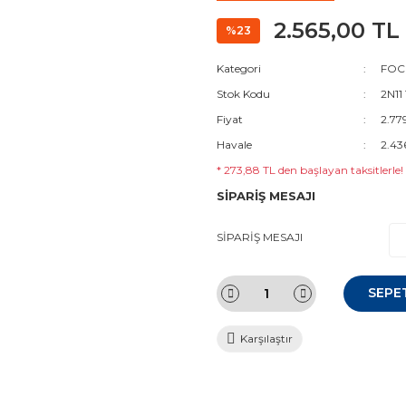
2.565,00 TL
%23
Kategori
FOCU
Stok Kodu
2N11
Fiyat
2.77
Havale
2.43
* 273,88 TL den başlayan taksitlerle!
SİPARİŞ MESAJI
SİPARİŞ MESAJI
SEPE
Karşılaştır