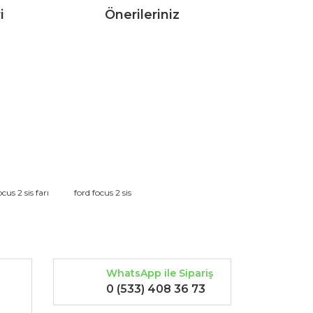
i
Önerileriniz
rak tarafımıza iletebilirsiniz.
ocus 2 sis farı
ford focus 2 sis
WhatsApp ile Sipariş
0 (533) 408 36 73
-