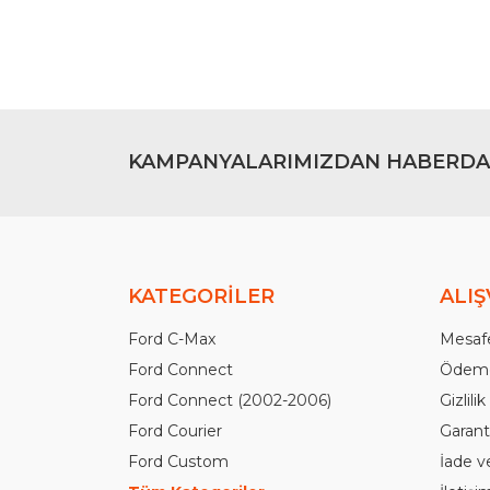
Bu ürüne benzer farklı alternatifler olmalı.
KAMPANYALARIMIZDAN HABERDA
KATEGORİLER
ALIŞ
Ford C-Max
Mesafe
Ford Connect
Ödeme
Ford Connect (2002-2006)
Gizlili
Ford Courier
Garanti
Ford Custom
İade v