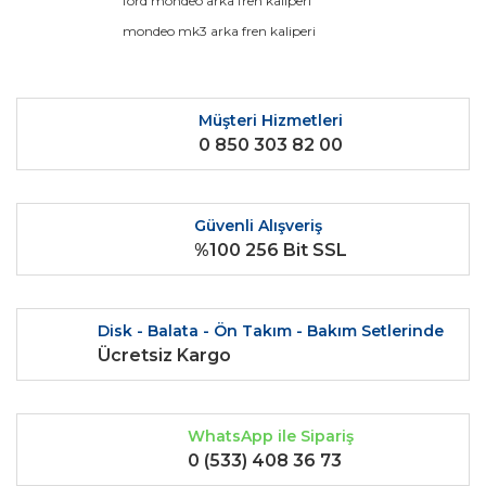
ford mondeo arka fren kaliperi
mondeo mk3 arka fren kaliperi
Yorum Yaz
Ürün resmi kalitesiz, bozuk veya görüntülenemiyor.
Ürün açıklamasında eksik bilgiler bulunuyor.
Ürün bilgilerinde hatalar bulunuyor.
Müşteri Hizmetleri
0 850 303 82 00
Ürün fiyatı diğer sitelerden daha pahalı.
Bu ürüne benzer farklı alternatifler olmalı.
Güvenli Alışveriş
%100 256 Bit SSL
Gönder
Disk - Balata - Ön Takım - Bakım Setlerinde
Ücretsiz Kargo
WhatsApp ile Sipariş
0 (533) 408 36 73