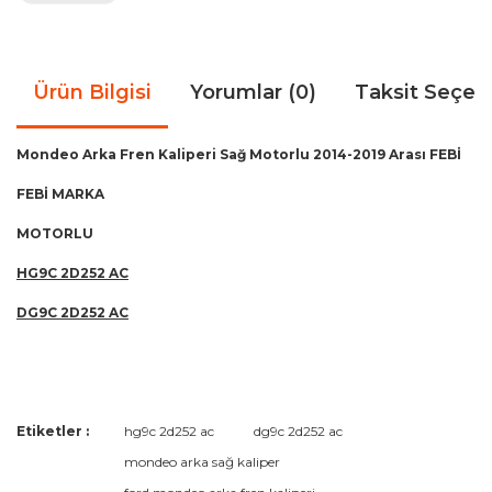
Ürün Bilgisi
Yorumlar (0)
Taksit Seçen
Mondeo Arka Fren Kaliperi Sağ Motorlu 2014-2019 Arası FEBİ
FEBİ MARKA
MOTORLU
HG9C 2D252 AC
DG9C 2D252 AC
Bu ürünün fiyat bilgisi, resim, ürün açıklamalarında ve diğer
Etiketler :
hg9c 2d252 ac
dg9c 2d252 ac
konularda yetersiz gördüğünüz noktaları öneri formunu
Bu ürüne ilk yorumu siz yapın!
mondeo arka sağ kaliper
kullanarak tarafımıza iletebilirsiniz.
Görüş ve önerileriniz için teşekkür ederiz.