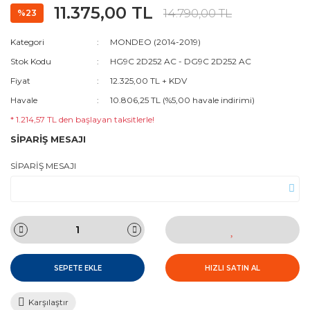
11.375,00 TL
14.790,00 TL
%23
Kategori
MONDEO (2014-2019)
Stok Kodu
HG9C 2D252 AC - DG9C 2D252 AC
Fiyat
12.325,00 TL + KDV
Havale
10.806,25 TL (%5,00 havale indirimi)
* 1.214,57 TL den başlayan taksitlerle!
SİPARİŞ MESAJI
SİPARİŞ MESAJI
SEPETE EKLE
HIZLI SATIN AL
Karşılaştır