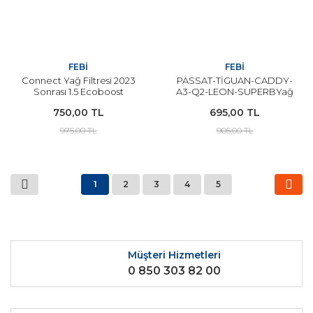
FEBİ
FEBİ
Connect Yağ Filtresi 2023
PASSAT-TİGUAN-CADDY-
Sonrası 1.5 Ecoboost
A3-Q2-LEON-SUPERBYağ
Modeller FEBİ
Filtresi 05L115562A
750,00 TL
695,00 TL
975,00 TL
905,00 TL
1
2
3
4
5
Müşteri Hizmetleri
0 850 303 82 00