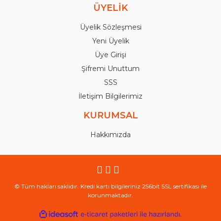
ÜYELİK
Üyelik Sözleşmesi
Yeni Üyelik
Üye Girişi
Şifremi Unuttum
SSS
İletişim Bilgilerimiz
KURUMSAL
Hakkımızda
© Tüm hakları saklıdır. Kredi kartı bilgileriniz 256bit SSL sertifikası ile
korunmaktadır.
ile
ideasoft
e-