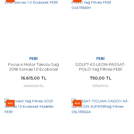
FEBİ
FEBİ
Focus 4 Motor Takozu Sağ
GOLF7-A3-LEON-PASSAT-
2018 Sonrası 1.0 Ecoboost
POLO Yağ Filtresi FEBİ
FEBİ
04E115561H
16.615,00 TL
750,00 TL
21.600,00 TL
975,00 TL
%23
%23