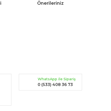
i
Önerileriniz
rak tarafımıza iletebilirsiniz.
WhatsApp ile Sipariş
0 (533) 408 36 73
-