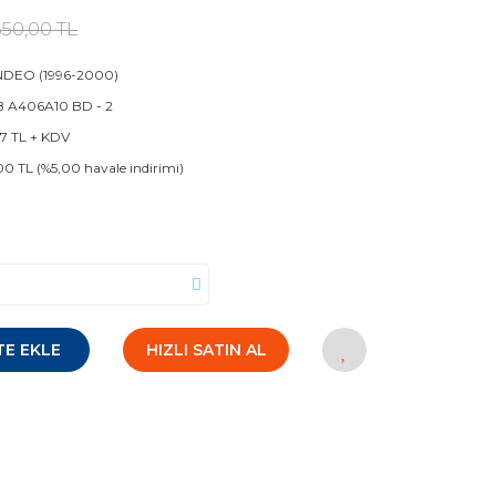
50,00 TL
DEO (1996-2000)
 A406A10 BD - 2
67 TL + KDV
00 TL (%5,00 havale indirimi)
TE EKLE
HIZLI SATIN AL