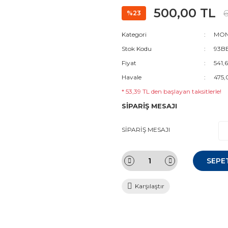
500,00 TL
6
%23
Kategori
MON
Stok Kodu
93BB
Fiyat
541,
Havale
475,
* 53,39 TL den başlayan taksitlerle!
SİPARİŞ MESAJI
SİPARİŞ MESAJI
SEPE
Karşılaştır