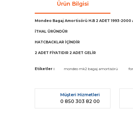
Ürün Bilgisi
Mondeo Bagaj Amortisörü H.B 2 ADET 1993-2000 A
İTHAL ÜRÜNDÜR
HATCBACKLAR İÇİNDİR
2 ADET FİYATIDIR 2 ADET GELİR
Bu ürünün fiyat bilgisi, resim, ürün açıklamaların
Etiketler :
mondeo mk2 bagaj amortisörü
fo
Görüş ve önerileriniz için teşekkür ederiz.
Ürün resmi kalitesiz, bozuk veya görüntülenemiyo
Müşteri Hizmetleri
Ürün açıklamasında eksik bilgiler bulunuyor.
0 850 303 82 00
Ürün bilgilerinde hatalar bulunuyor.
Ürün fiyatı diğer sitelerden daha pahalı.
Bu ürüne benzer farklı alternatifler olmalı.