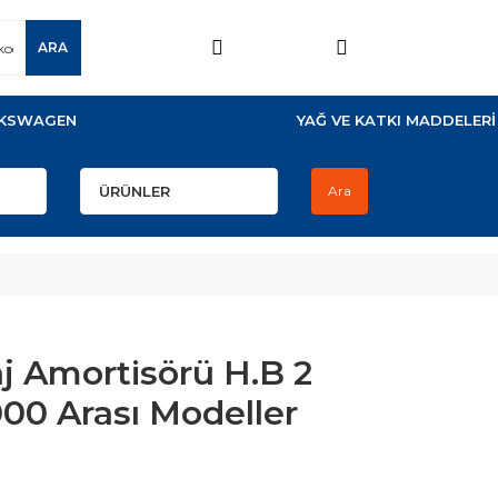
ARA
KSWAGEN
YAĞ VE KATKI MADDELERİ
Ara
 Amortisörü H.B 2
00 Arası Modeller