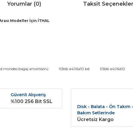
Yorumlar (0)
Taksit Seçenekler
rası Modeller İçin İTHAL
da ve diğer konularda yetersiz gördüğünüz noktaları öneri formunu kullana
rd mondeo bagaj amortisörü
93bb a406a10 bd
93bb a406a10
Bu ürüne ilk yorumu siz yapın!
r.
Güvenli Alışveriş
Yorum Yaz
%100 256 Bit SSL
Disk - Balata - Ön Takım 
Bakım Setlerinde
Ücretsiz Kargo