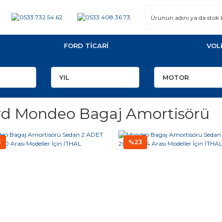
FORD TİCARİ
VOL
rd Mondeo Bagaj Amortisörü
3
%23