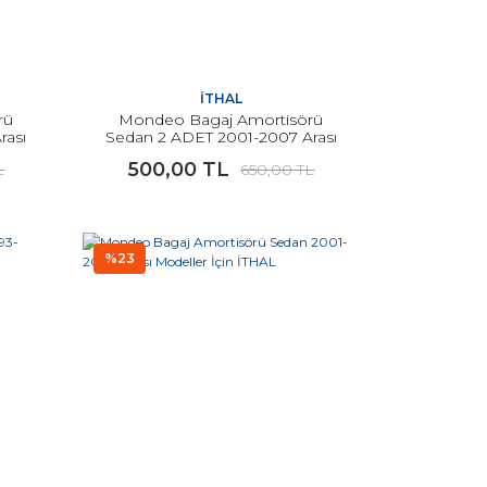
İTHAL
rü
Mondeo Bagaj Amortisörü
rası
Sedan 2 ADET 2001-2007 Arası
Modeller İçin İTHAL
500,00 TL
L
650,00 TL
%23