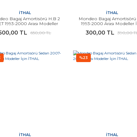
İTHAL
İTHAL
eo Bagaj Amortisörü H.B 2
Mondeo Bagaj Amortisörü
T 1993-2000 Arası Modeller
1993-2000 Arası Modeller İ
İçin İTHAL
İTHAL
500,00 TL
300,00 TL
650,00 TL
390,00 T
3
%23
İTHAL
İTHAL