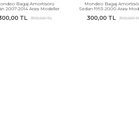
ondeo Bagaj Amortisörü
Mondeo Bagaj Amortisö
an 2007-2014 Arası Modeller
Sedan 1993-2000 Arası Mode
İçin İTHAL
İçin İTHAL
300,00 TL
300,00 TL
390,00 TL
390,00 T