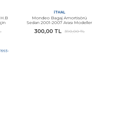
İTHAL
 H.B
Mondeo Bagaj Amortisörü
çin
Sedan 2001-2007 Arası Modeller
İçin İTHAL
300,00 TL
L
390,00 TL