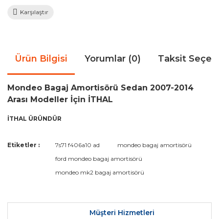
Karşılaştır
Ürün Bilgisi
Yorumlar (0)
Taksit Seçen
Mondeo Bagaj Amortisörü Sedan 2007-2014
Arası Modeller İçin İTHAL
İTHAL ÜRÜNDÜR
Bu ürünün fiyat bilgisi, resim, ürün açıklamalarında ve diğer
Etiketler :
7s71 f406a10 ad
mondeo bagaj amortisörü
konularda yetersiz gördüğünüz noktaları öneri formunu
Bu ürüne ilk yorumu siz yapın!
ford mondeo bagaj amortisörü
kullanarak tarafımıza iletebilirsiniz.
Görüş ve önerileriniz için teşekkür ederiz.
mondeo mk2 bagaj amortisörü
Yorum Yaz
Ürün resmi kalitesiz, bozuk veya görüntülenemiyor.
Ürün açıklamasında eksik bilgiler bulunuyor.
Müşteri Hizmetleri