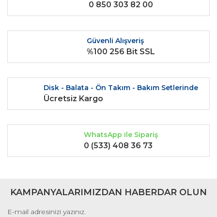
0 850 303 82 00
Ürün bilgilerinde hatalar bulunuyor.
Ürün fiyatı diğer sitelerden daha pahalı.
Bu ürüne benzer farklı alternatifler olmalı.
Güvenli Alışveriş
%100 256 Bit SSL
Disk - Balata - Ön Takım - Bakım Setlerinde
Gönder
Ücretsiz Kargo
WhatsApp ile Sipariş
0 (533) 408 36 73
KAMPANYALARIMIZDAN HABERDAR OLUN