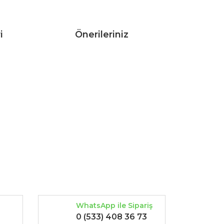
i
Önerileriniz
rak tarafımıza iletebilirsiniz.
WhatsApp ile Sipariş
0 (533) 408 36 73