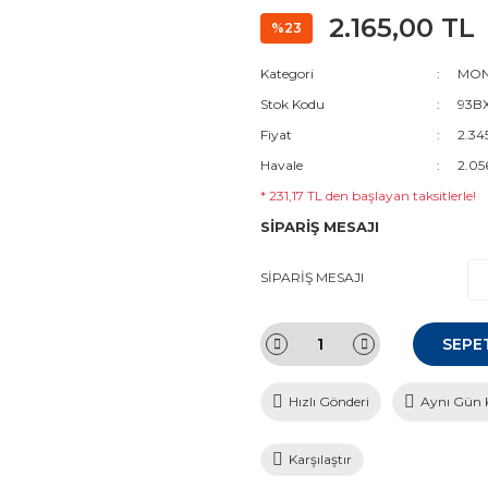
2.165,00 TL
%23
Kategori
MON
Stok Kodu
93BX
Fiyat
2.34
Havale
2.05
* 231,17 TL den başlayan taksitlerle!
SİPARİŞ MESAJI
SİPARİŞ MESAJI
SEPE
Hızlı Gönderi
Aynı Gün 
Karşılaştır