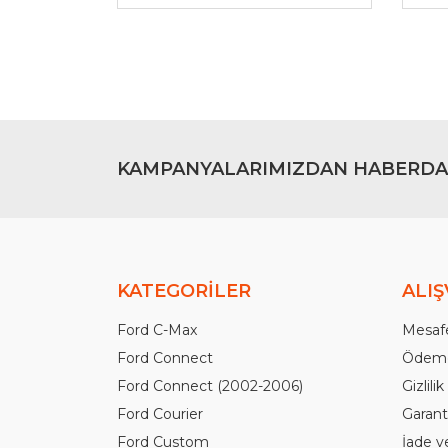
Ürün fiyatı diğer sitelerden daha pahalı.
Bu ürüne benzer farklı alternatifler olmalı.
KAMPANYALARIMIZDAN HABERDA
KATEGORİLER
ALIŞ
Ford C-Max
Mesafe
Ford Connect
Ödeme
Ford Connect (2002-2006)
Gizlili
Ford Courier
Garanti
Ford Custom
İade v