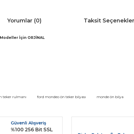
Yorumlar (0)
Taksit Seçenekler
 Modeller İçin ORJİNAL
da ve diğer konularda yetersiz gördüğünüz noktaları öneri formunu kullana
 teker rulmanı
ford mondeo ön teker bilyası
monde ön bilya
Bu ürüne ilk yorumu siz yapın!
r.
Güvenli Alışveriş
Yorum Yaz
%100 256 Bit SSL