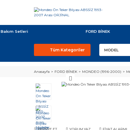
Bakım Setleri
FORD BİNEK
Tüm Kategoriler
Anasayfa
FORD BİNEK
MONDEO (1996-2000)
Mo
TAVSİYE ET
YORUM YAZ
FİYAT ALARMI