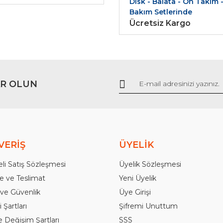
Disk - Balata - Ön Takım 
Bakım Setlerinde
Ücretsiz Kargo
R OLUN
Gönder
VERİŞ
ÜYELİK
li Satış Sözleşmesi
Üyelik Sözleşmesi
 ve Teslimat
Yeni Üyelik
k ve Güvenlik
Üye Girişi
 Şartları
Şifremi Unuttum
e Değişim Şartları
SSS