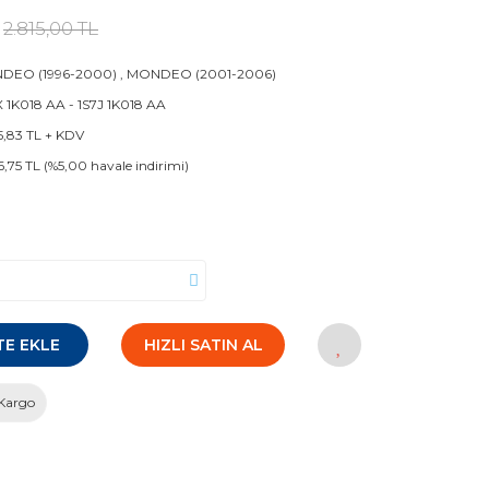
2.815,00 TL
DEO (1996-2000)
,
MONDEO (2001-2006)
 1K018 AA - 1S7J 1K018 AA
5,83 TL + KDV
6,75 TL (%5,00 havale indirimi)
TE EKLE
HIZLI SATIN AL
Kargo