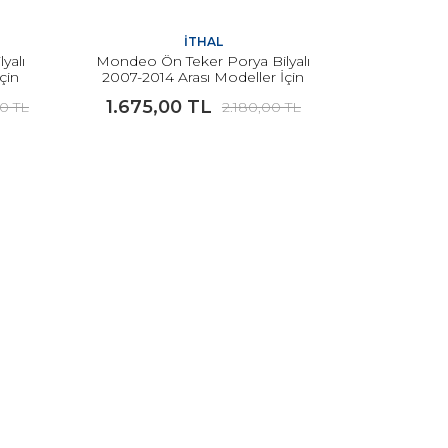
İTHAL
yalı
Mondeo Ön Teker Porya Bilyalı
çin
2007-2014 Arası Modeller İçin
İTHAL
1.675,00 TL
0 TL
2.180,00 TL