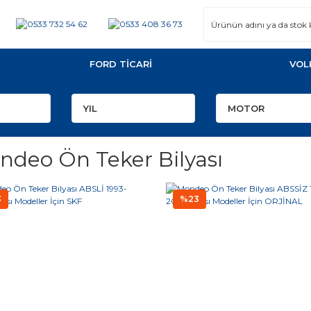
FORD TİCARİ
VOL
ndeo Ön Teker Bilyası
3
%23