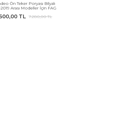
eo Ön Teker Poryası Bilyalı
-2019 Arası Modeller İçin FAG
.600,00 TL
7.280,00 TL