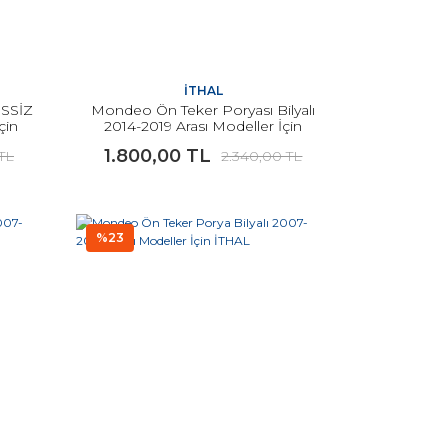
İTHAL
BSSİZ
Mondeo Ön Teker Poryası Bilyalı
çin
2014-2019 Arası Modeller İçin
1.800,00 TL
 TL
2.340,00 TL
%23