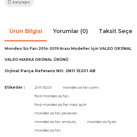
Karşılaştır
Ürün Bilgisi
Yorumlar (0)
Taksit Seçen
Mondeo Sis Farı 2014-2019 Arası Modeller İçin VALEO ORJİNAL
VALEO MARKA ORJİNAL ÜRÜNÜ
Orjinal Parça Referans NO: 2N11 15201 AB
Bu ürünün fiyat bilgisi, resim, ürün açıklamalarında ve diğer
Etiketler :
2n11 15201
mondeo sis farı camı
konularda yetersiz gördüğünüz noktaları öneri formunu
Bu ürüne ilk yorumu siz yapın!
ford mondeo sis farı
kullanarak tarafımıza iletebilirsiniz.
Görüş ve önerileriniz için teşekkür ederiz.
ford mondeo sis farı nasıl açılır
mondeo sis farı çerçevesi
Yorum Yaz
Ürün resmi kalitesiz, bozuk veya görüntülenemiyor.
mondeo sis farı ampulü
mondeo sis fiyatı
Ürün açıklamasında eksik bilgiler bulunuyor.
mondeo sis farı
Ürün bilgilerinde hatalar bulunuyor.