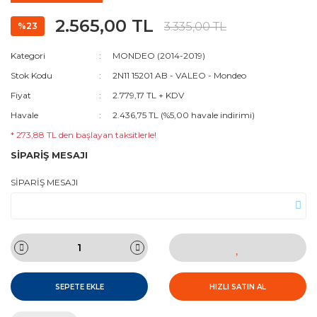
2.565,00 TL
3.335,00 TL
%23
Kategori
MONDEO (2014-2019)
Stok Kodu
2N11 15201 AB - VALEO - Mondeo
Fiyat
2.779,17 TL + KDV
Havale
2.436,75 TL (%5,00 havale indirimi)
* 273,88 TL den başlayan taksitlerle!
SİPARİŞ MESAJI
SİPARİŞ MESAJI
SEPETE EKLE
HIZLI SATIN AL