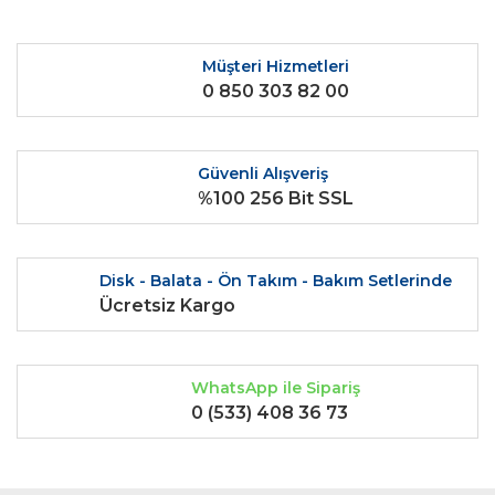
Ürün fiyatı diğer sitelerden daha pahalı.
Bu ürüne benzer farklı alternatifler olmalı.
Müşteri Hizmetleri
0 850 303 82 00
Güvenli Alışveriş
%100 256 Bit SSL
Gönder
Disk - Balata - Ön Takım - Bakım Setlerinde
Ücretsiz Kargo
WhatsApp ile Sipariş
0 (533) 408 36 73