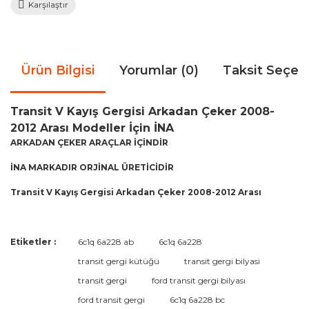
Karşılaştır
Ürün Bilgisi
Yorumlar (0)
Taksit Seçen
Transit V Kayış Gergisi Arkadan Çeker 2008-
2012 Arası Modeller İçin İNA
ARKADAN ÇEKER ARAÇLAR İÇİNDİR
İNA MARKADIR ORJİNAL ÜRETİCİDİR
Transit V Kayış Gergisi Arkadan Çeker 2008-2012 Arası
Bu ürünün fiyat bilgisi, resim, ürün açıklamalarında ve diğer
Etiketler :
6c1q 6a228 ab
6c1q 6a228
konularda yetersiz gördüğünüz noktaları öneri formunu
Bu ürüne ilk yorumu siz yapın!
transit gergi kütüğü
transit gergi bilyasi
kullanarak tarafımıza iletebilirsiniz.
Görüş ve önerileriniz için teşekkür ederiz.
transit gergi
ford transit gergi bilyası
ford transit gergi
6c1q 6a228 bc
Yorum Yaz