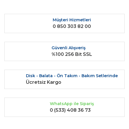
Ürün resmi kalitesiz, bozuk veya görüntülenemiyor.
Ürün açıklamasında eksik bilgiler bulunuyor.
Ürün bilgilerinde hatalar bulunuyor.
Müşteri Hizmetleri
0 850 303 82 00
Ürün fiyatı diğer sitelerden daha pahalı.
Bu ürüne benzer farklı alternatifler olmalı.
Güvenli Alışveriş
%100 256 Bit SSL
Gönder
Disk - Balata - Ön Takım - Bakım Setlerinde
Ücretsiz Kargo
WhatsApp ile Sipariş
0 (533) 408 36 73