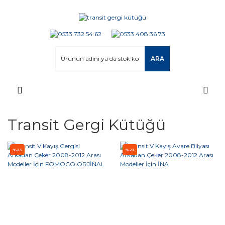
ARA
Transit Gergi Kütüğü
%23
%23