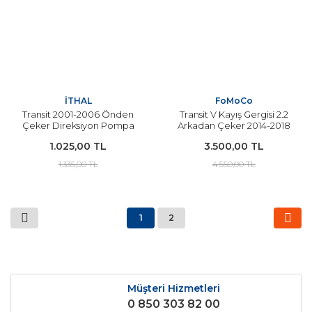
İTHAL
FoMoCo
Transit 2001-2006 Önden
Transit V Kayış Gergisi 2.2
Çeker Direksiyon Pompa
Arkadan Çeker 2014-2018
Gergisi İTHAL
Arası Modeller İçin
1.025,00 TL
3.500,00 TL
FOMOCO ORJİNAL
1.335,00 TL
4.550,00 TL
1
2
Müşteri Hizmetleri
0 850 303 82 00