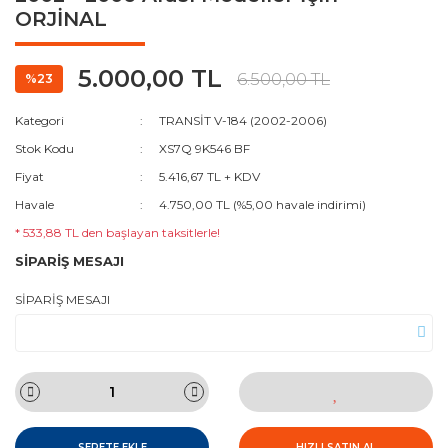
ORJİNAL
5.000,00 TL
6.500,00 TL
%23
Kategori
TRANSİT V-184 (2002-2006)
Stok Kodu
XS7Q 9K546 BF
Fiyat
5.416,67 TL + KDV
Havale
4.750,00 TL (%5,00 havale indirimi)
* 533,88 TL den başlayan taksitlerle!
SİPARİŞ MESAJI
SİPARİŞ MESAJI
SEPETE EKLE
HIZLI SATIN AL