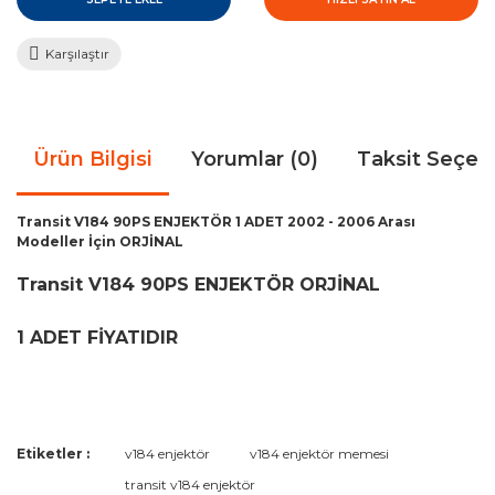
Karşılaştır
Ürün Bilgisi
Yorumlar (0)
Taksit Seçen
Transit V184 90PS ENJEKTÖR 1 ADET 2002 - 2006 Arası
Modeller İçin ORJİNAL
Transit V184 90PS ENJEKTÖR ORJİNAL
1 ADET FİYATIDIR
Bu ürünün fiyat bilgisi, resim, ürün açıklamalarında ve diğer
Etiketler :
v184 enjektör
v184 enjektör memesi
konularda yetersiz gördüğünüz noktaları öneri formunu
Bu ürüne ilk yorumu siz yapın!
transit v184 enjektör
kullanarak tarafımıza iletebilirsiniz.