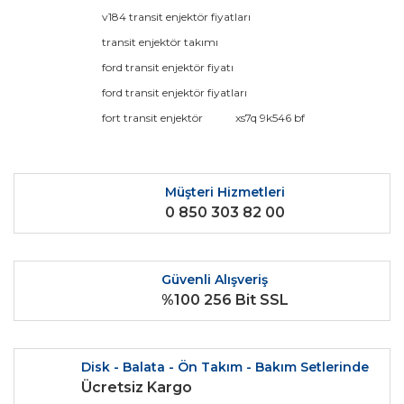
Görüş ve önerileriniz için teşekkür ederiz.
v184 transit enjektör fiyatları
transit enjektör takımı
Yorum Yaz
Ürün resmi kalitesiz, bozuk veya görüntülenemiyor.
ford transit enjektör fiyatı
Ürün açıklamasında eksik bilgiler bulunuyor.
ford transit enjektör fiyatları
Ürün bilgilerinde hatalar bulunuyor.
fort transit enjektör
xs7q 9k546 bf
Ürün fiyatı diğer sitelerden daha pahalı.
Bu ürüne benzer farklı alternatifler olmalı.
Müşteri Hizmetleri
0 850 303 82 00
Güvenli Alışveriş
Gönder
%100 256 Bit SSL
Disk - Balata - Ön Takım - Bakım Setlerinde
Ücretsiz Kargo