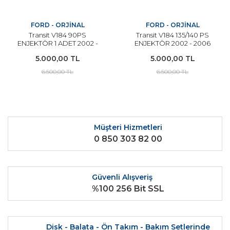
FORD - ORJİNAL
FORD - ORJİNAL
Transit V184 90PS
Transit V184 135/140 PS
ENJEKTÖR 1 ADET 2002 -
ENJEKTÖR 2002 - 2006
2006 Arası Modeller İçin
Arası Modeller İçin
5.000,00 TL
5.000,00 TL
ORJİNAL
ORJİNAL
6.500,00 TL
6.500,00 TL
Müşteri Hizmetleri
0 850 303 82 00
Güvenli Alışveriş
%100 256 Bit SSL
Disk - Balata - Ön Takım - Bakım Setlerinde