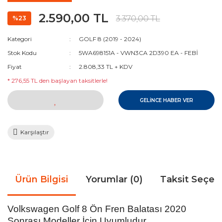
2.590,00 TL
3.370,00 TL
%23
Kategori
GOLF 8 (2019 - 2024)
Stok Kodu
5WA698151A - VWN3CA 2D390 EA - FEBİ
Fiyat
2.808,33 TL + KDV
* 276,55 TL den başlayan taksitlerle!
GELİNCE HABER VER
Karşılaştır
Ürün Bilgisi
Yorumlar (0)
Taksit Seçen
Volkswagen Golf 8 Ön Fren Balatası 2020
Sonrası Modeller İçin Uyumludur.