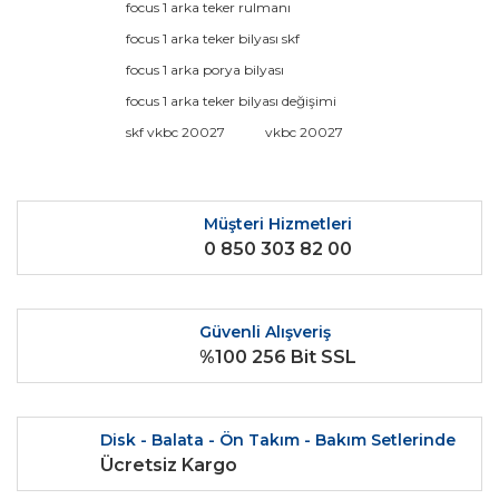
focus 1 arka teker rulmanı
Yorum Yaz
Ürün resmi kalitesiz, bozuk veya görüntülenemiyor.
focus 1 arka teker bilyası skf
Ürün açıklamasında eksik bilgiler bulunuyor.
focus 1 arka porya bilyası
Ürün bilgilerinde hatalar bulunuyor.
focus 1 arka teker bilyası değişimi
Ürün fiyatı diğer sitelerden daha pahalı.
skf vkbc 20027
vkbc 20027
Bu ürüne benzer farklı alternatifler olmalı.
Müşteri Hizmetleri
0 850 303 82 00
Gönder
Güvenli Alışveriş
%100 256 Bit SSL
Disk - Balata - Ön Takım - Bakım Setlerinde
Ücretsiz Kargo