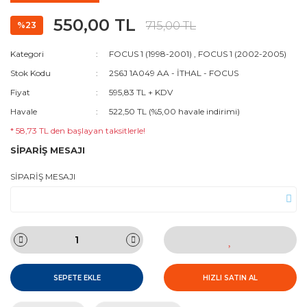
550,00 TL
715,00 TL
%23
Kategori
FOCUS 1 (1998-2001)
,
FOCUS 1 (2002-2005)
Stok Kodu
2S6J 1A049 AA - İTHAL - FOCUS
Fiyat
595,83 TL + KDV
Havale
522,50 TL (%5,00 havale indirimi)
* 58,73 TL den başlayan taksitlerle!
SİPARİŞ MESAJI
SİPARİŞ MESAJI
SEPETE EKLE
HIZLI SATIN AL