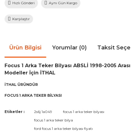
Hızlı Gönderi
Aynı Gün Kargo
Karşılaştır
Ürün Bilgisi
Yorumlar (0)
Taksit Seçen
Focus 1 Arka Teker Bilyası ABSLİ 1998-2005 Arası
Modeller İçin İTHAL
İTHAL ÜRÜNDÜR
FOCUS 1 ARKA TEKER BİLYASI
Bu ürünün fiyat bilgisi, resim, ürün açıklamalarında ve diğer
Etiketler :
2s6j 1a049
focus 1 arka teker bilyası
konularda yetersiz gördüğünüz noktaları öneri formunu
Bu ürüne ilk yorumu siz yapın!
focus 1 arka teker bilya
kullanarak tarafımıza iletebilirsiniz.
Görüş ve önerileriniz için teşekkür ederiz.
ford focus 1 arka teker bilyası fiyatı