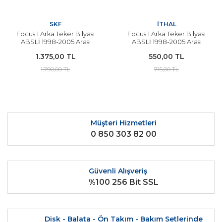
SKF
İTHAL
Focus 1 Arka Teker Bilyası
Focus 1 Arka Teker Bilyası
ABSLİ 1998-2005 Arası
ABSLİ 1998-2005 Arası
Modeller
Modeller İçin İTHAL
1.375,00 TL
550,00 TL
1.790,00 TL
715,00 TL
Müşteri Hizmetleri
0 850 303 82 00
Güvenli Alışveriş
%100 256 Bit SSL
Disk - Balata - Ön Takım - Bakım Setlerinde