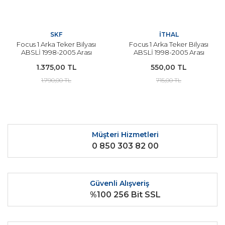
FİESTA (1996-1999)
TRANSİT V-347 (2007-2014)
SKF
İTHAL
Focus 1 Arka Teker Bilyası
Focus 1 Arka Teker Bilyası
FİESTA (1999-2001)
TRANSİT V-363 (2014-2019)
ABSLİ 1998-2005 Arası
ABSLİ 1998-2005 Arası
Modeller
Modeller İçin İTHAL
1.375,00 TL
550,00 TL
FİESTA (2002-2005)
TRANSİT 2019-2024 2.0 Motor
1.790,00 TL
715,00 TL
FİESTA (2006-2008)
CUSTOM (2013-2017)
FİESTA (2009-2012)
TRANSİT V710 2024 Sonrası
Müşteri Hizmetleri
0 850 303 82 00
FİESTA (2013-2017)
CUSTOM (2017-2018)
FİESTA (2017 Ve Sonrası)
CUSTOM 2018-2023 2.0 Motor
Güvenli Alışveriş
%100 256 Bit SSL
C-max (2003-2008)
CUSTOM 2023 VE SONRASI
C-max (2008-2010)
COURİER (2014-2017) EURO 5