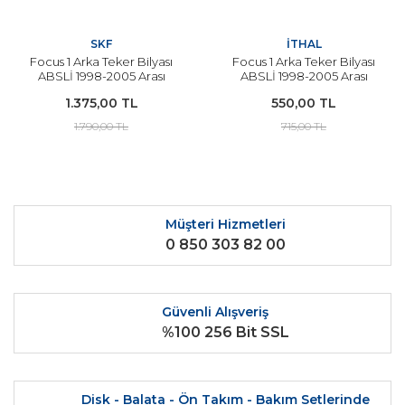
SKF
İTHAL
Focus 1 Arka Teker Bilyası
Focus 1 Arka Teker Bilyası
ABSLİ 1998-2005 Arası
ABSLİ 1998-2005 Arası
Modeller
Modeller İçin İTHAL
1.375,00 TL
550,00 TL
1.790,00 TL
715,00 TL
Müşteri Hizmetleri
0 850 303 82 00
Güvenli Alışveriş
%100 256 Bit SSL
Disk - Balata - Ön Takım - Bakım Setlerinde