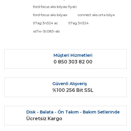
kullanarak tarafımıza iletebilirsiniz.
Görüş ve önerileriniz için teşekkür ederiz.
ford focus aks bilyası fiyatı
ford focus aks bilyası
connect aks orta bilya
Yorum Yaz
Ürün resmi kalitesiz, bozuk veya görüntülenemiyor.
97ag 3n324 ac
97ag 3n324
Ürün açıklamasında eksik bilgiler bulunuyor.
xs7w-3c083-ab
Ürün bilgilerinde hatalar bulunuyor.
Ürün fiyatı diğer sitelerden daha pahalı.
Bu ürüne benzer farklı alternatifler olmalı.
Müşteri Hizmetleri
0 850 303 82 00
Güvenli Alışveriş
%100 256 Bit SSL
Gönder
Disk - Balata - Ön Takım - Bakım Setlerinde
Ücretsiz Kargo