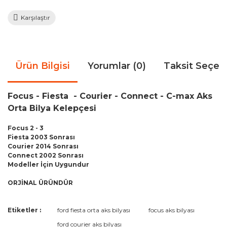
Karşılaştır
Ürün Bilgisi
Yorumlar (0)
Taksit Seçen
Focus - Fiesta - Courier - Connect - C-max Aks
Orta Bilya Kelepçesi
Focus 2 - 3
Fiesta 2003 Sonrası
Courier 2014 Sonrası
Connect 2002 Sonrası
Modeller İçin Uygundur
ORJİNAL ÜRÜNDÜR
Bu ürünün fiyat bilgisi, resim, ürün açıklamalarında ve diğer
Etiketler :
ford fiesta orta aks bilyası
focus aks bilyası
konularda yetersiz gördüğünüz noktaları öneri formunu
Bu ürüne ilk yorumu siz yapın!
ford courier aks bilyası