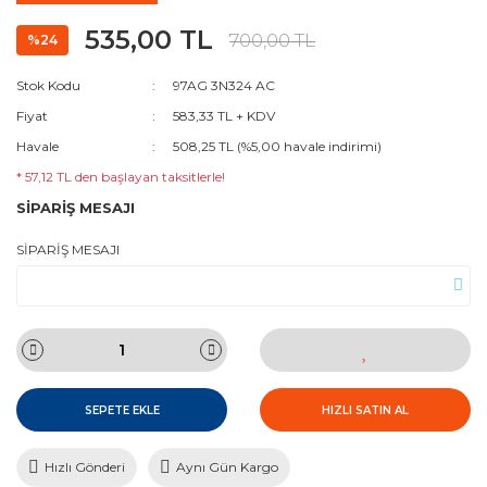
535,00 TL
700,00 TL
%24
Stok Kodu
97AG 3N324 AC
Fiyat
583,33 TL + KDV
Havale
508,25 TL (%5,00 havale indirimi)
* 57,12 TL den başlayan taksitlerle!
SİPARİŞ MESAJI
SİPARİŞ MESAJI
SEPETE EKLE
HIZLI SATIN AL
Hızlı Gönderi
Aynı Gün Kargo