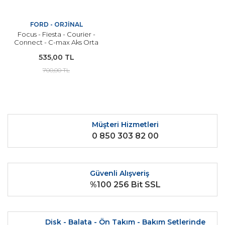
FORD - ORJİNAL
Focus - Fiesta - Courier -
Connect - C-max Aks Orta
Bilya Kelepçesi ORJİNAL
535,00 TL
700,00 TL
Müşteri Hizmetleri
0 850 303 82 00
Güvenli Alışveriş
%100 256 Bit SSL
Disk - Balata - Ön Takım - Bakım Setlerinde