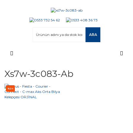
ARA
Xs7w-3c083-Ab
%24