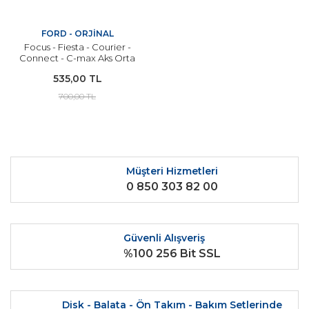
FORD - ORJİNAL
Focus - Fiesta - Courier -
Connect - C-max Aks Orta
Bilya Kelepçesi ORJİNAL
535,00 TL
700,00 TL
Müşteri Hizmetleri
0 850 303 82 00
Güvenli Alışveriş
%100 256 Bit SSL
Disk - Balata - Ön Takım - Bakım Setlerinde