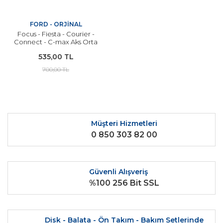
FORD - ORJİNAL
Focus - Fiesta - Courier -
Connect - C-max Aks Orta
Bilya Kelepçesi ORJİNAL
535,00 TL
700,00 TL
Müşteri Hizmetleri
0 850 303 82 00
Güvenli Alışveriş
%100 256 Bit SSL
Disk - Balata - Ön Takım - Bakım Setlerinde