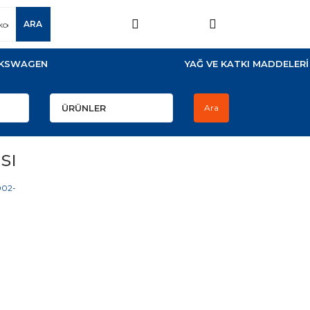
ARA
KSWAGEN
YAĞ VE KATKI MADDELERİ
Ara
sı