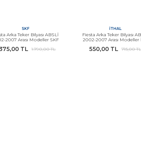
SKF
İTHAL
sta Arka Teker Bilyası ABSLİ
Fiesta Arka Teker Bilyası A
2-2007 Arası Modeller SKF
2002-2007 Arası Modeller 
İTHAL
.375,00 TL
550,00 TL
1.790,00 TL
715,00 T