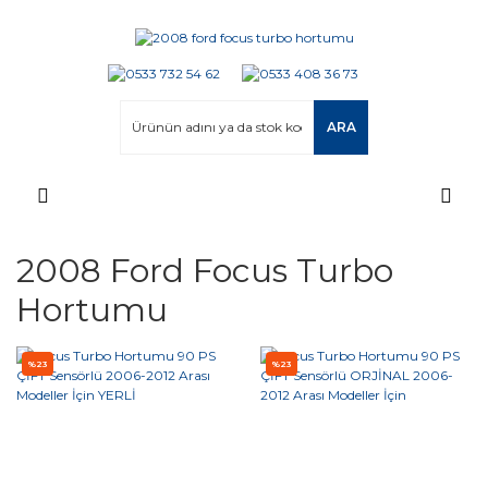
ARA
2008 Ford Focus Turbo
Hortumu
%23
%23