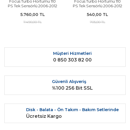
Focus Turbo Hortumu 110
Focus Turbo Hortumu 110
PS Tek Sensörlü 2006-2012
PS Tek Sensörlü 2006-2012
Arası Modeller İçin
Arası Modeller İçin YERLİ
5.760,00 TL
540,00 TL
ORJİNAL
7.490,00 TL
705,00 TL
Müşteri Hizmetleri
0 850 303 82 00
Güvenli Alışveriş
%100 256 Bit SSL
Disk - Balata - Ön Takım - Bakım Setlerinde
Ücretsiz Kargo