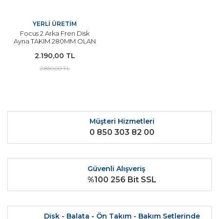
YERLİ ÜRETİM
Focus 2 Arka Fren Disk
Ayna TAKIM 280MM OLAN
TİP 2006-2011 Arası
2.190,00 TL
Modeller İçin
2.850,00 TL
Müşteri Hizmetleri
0 850 303 82 00
Güvenli Alışveriş
%100 256 Bit SSL
Disk - Balata - Ön Takım - Bakım Setlerinde