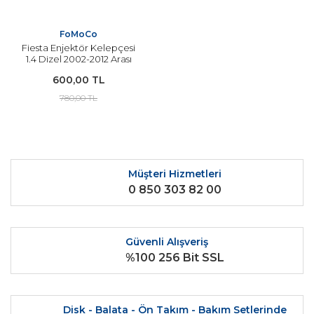
FoMoCo
Fiesta Enjektör Kelepçesi
1.4 Dizel 2002-2012 Arası
Modeller İçin FOMOCO
600,00 TL
780,00 TL
Müşteri Hizmetleri
0 850 303 82 00
Güvenli Alışveriş
%100 256 Bit SSL
Disk - Balata - Ön Takım - Bakım Setlerinde