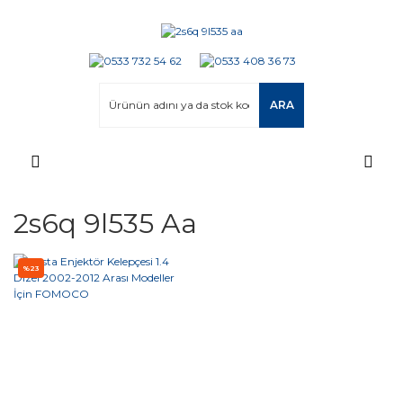
ARA
2s6q 9l535 Aa
%23