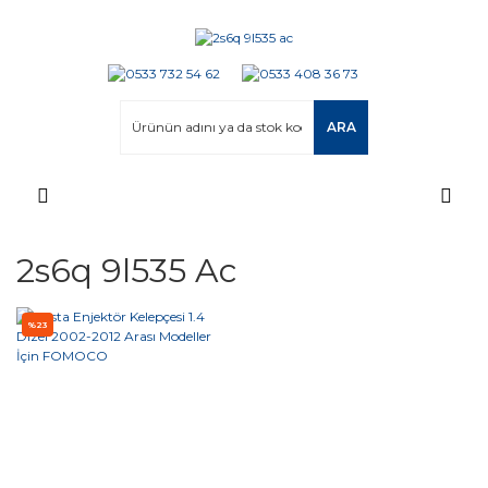
ARA
2s6q 9l535 Ac
%23