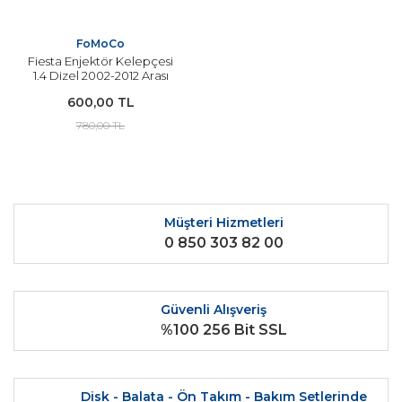
FoMoCo
Fiesta Enjektör Kelepçesi
1.4 Dizel 2002-2012 Arası
Modeller İçin FOMOCO
600,00 TL
780,00 TL
Müşteri Hizmetleri
0 850 303 82 00
Güvenli Alışveriş
%100 256 Bit SSL
Disk - Balata - Ön Takım - Bakım Setlerinde