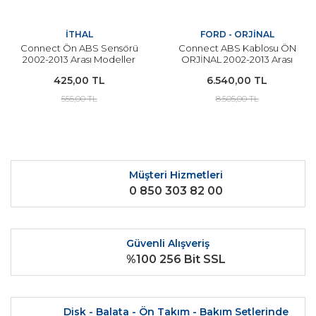
İTHAL
FORD - ORJİNAL
Connect Ön ABS Sensörü
Connect ABS Kablosu ÖN
2002-2013 Arası Modeller
ORJİNAL 2002-2013 Arası
İçin
Modeller İçin
425,00 TL
6.540,00 TL
555,00 TL
8.505,00 TL
Müşteri Hizmetleri
0 850 303 82 00
Güvenli Alışveriş
%100 256 Bit SSL
Disk - Balata - Ön Takım - Bakım Setlerinde