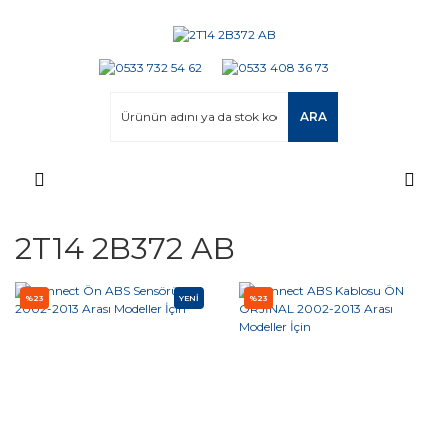
ARA
2T14 2B372 AB
%23
YENİ
%23