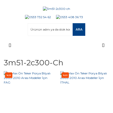
ARA
3m51-2c300-Ch
%23
%23