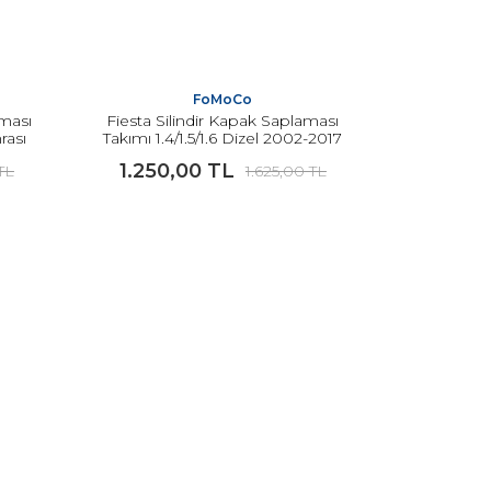
FoMoCo
aması
Fiesta Silindir Kapak Saplaması
rası
Takımı 1.4/1.5/1.6 Dizel 2002-2017
Arası Modeller İçin ORJİNAL
1.250,00 TL
TL
1.625,00 TL