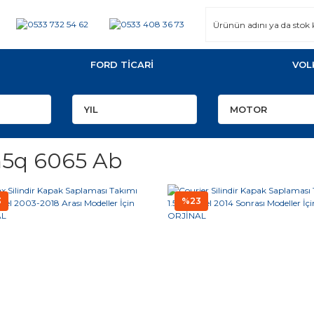
FORD TİCARİ
VOL
5q 6065 Ab
3
%23