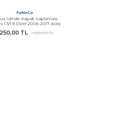
FoMoCo
us Silindir Kapak Saplaması
ı 1.5/1.6 Dizel 2006-2017 Arası
Modeller İçin ORJİNAL
.250,00 TL
1.625,00 TL