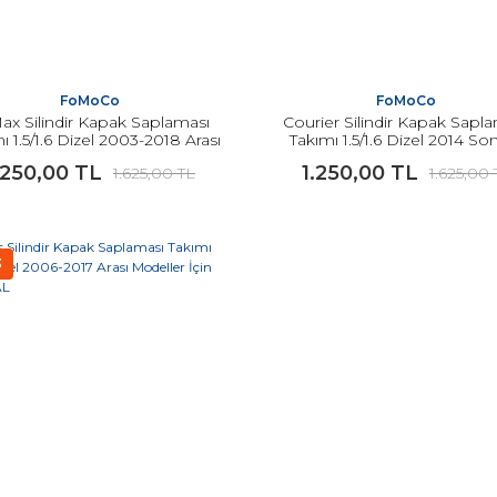
FoMoCo
FoMoCo
ax Silindir Kapak Saplaması
Courier Silindir Kapak Sapl
ı 1.5/1.6 Dizel 2003-2018 Arası
Takımı 1.5/1.6 Dizel 2014 Son
Modeller İçin ORJİNAL
Modeller İçin ORJİNAL
.250,00 TL
1.250,00 TL
1.625,00 TL
1.625,00 
3