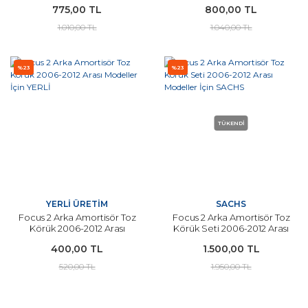
775,00 TL
800,00 TL
Modeller İçin YERLİ
İçin YERLİ
1.010,00 TL
1.040,00 TL
%23
%23
TÜKENDİ
YERLİ ÜRETİM
SACHS
Focus 2 Arka Amortisör Toz
Focus 2 Arka Amortisör Toz
Körük 2006-2012 Arası
Körük Seti 2006-2012 Arası
Modeller İçin YERLİ
Modeller İçin SACHS
400,00 TL
1.500,00 TL
520,00 TL
1.950,00 TL