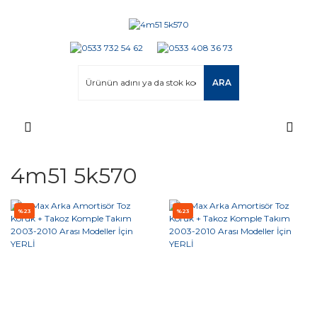
ARA
4m51 5k570
%23
%23