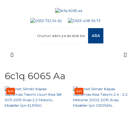
ARA
6c1q 6065 Aa
%23
%23