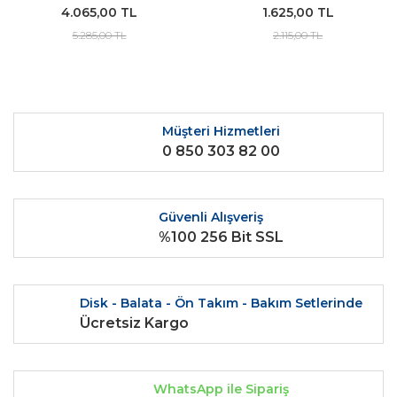
4.065,00 TL
1.625,00 TL
Modeller İçin ORJİNAL
5.285,00 TL
2.115,00 TL
Müşteri Hizmetleri
0 850 303 82 00
Güvenli Alışveriş
%100 256 Bit SSL
Disk - Balata - Ön Takım - Bakım Setlerinde
Ücretsiz Kargo
WhatsApp ile Sipariş