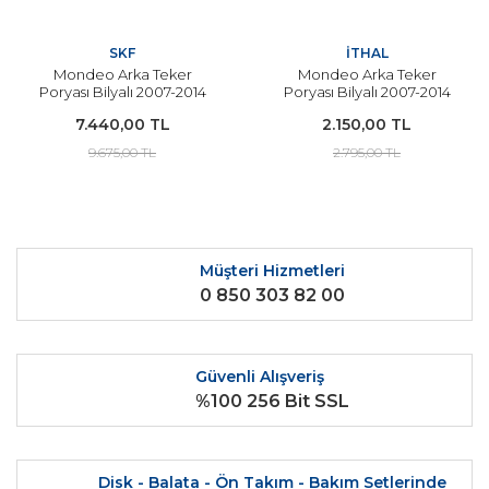
SKF
İTHAL
Mondeo Arka Teker
Mondeo Arka Teker
Poryası Bilyalı 2007-2014
Poryası Bilyalı 2007-2014
Arası Modeller İçin SKF
Arası Modeller İçin
7.440,00 TL
2.150,00 TL
9.675,00 TL
2.795,00 TL
Müşteri Hizmetleri
0 850 303 82 00
Güvenli Alışveriş
%100 256 Bit SSL
Disk - Balata - Ön Takım - Bakım Setlerinde