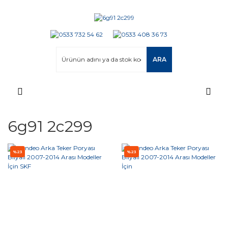
ARA
6g91 2c299
%23
%23