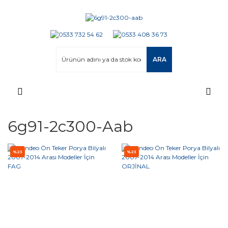
ARA
6g91-2c300-Aab
%23
%23