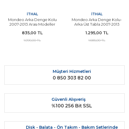
İTHAL
İTHAL
Mondeo Arka Denge Kolu
Mondeo Arka Denge Kolu-
2007-2013 Arası Modeller
Arka Üst Tabla 2007-2013
İçin
Arası İTHAL
835,00 TL
1.295,00 TL
1.090,00 TL
1.685,00 TL
Müşteri Hizmetleri
0 850 303 82 00
Güvenli Alışveriş
%100 256 Bit SSL
Disk - Balata - Ön Takım - Bakım Setlerinde