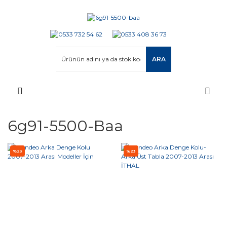
ARA
6g91-5500-Baa
%23
%23