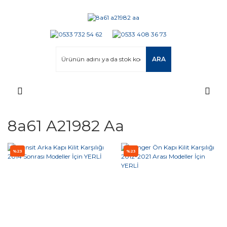
ARA
8a61 A21982 Aa
%23
%23