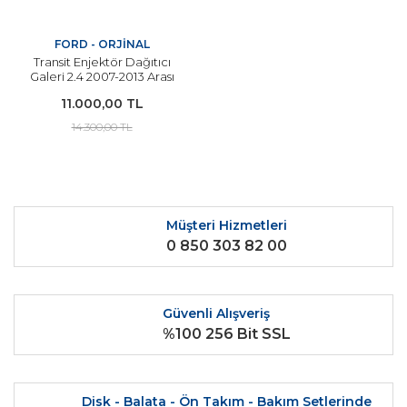
FORD - ORJİNAL
Transit Enjektör Dağıtıcı
Galeri 2.4 2007-2013 Arası
Modeller İçin ORJİNAL
11.000,00 TL
14.300,00 TL
Müşteri Hizmetleri
0 850 303 82 00
Güvenli Alışveriş
%100 256 Bit SSL
Disk - Balata - Ön Takım - Bakım Setlerinde