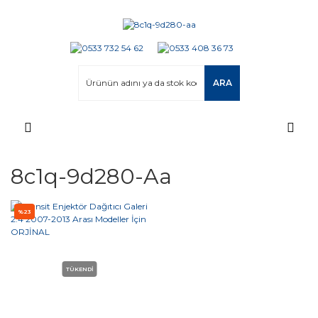
ARA
8c1q-9d280-Aa
%23
TÜKENDİ