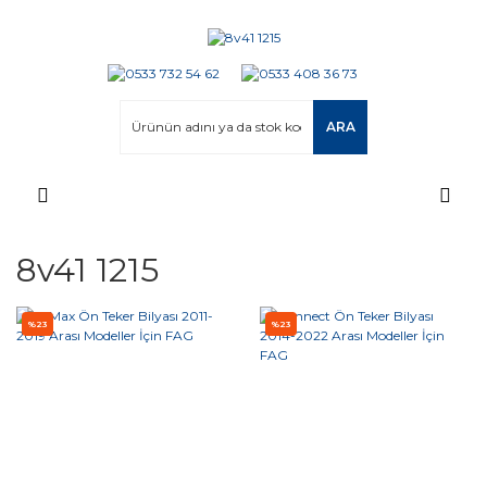
ARA
8v41 1215
%23
%23