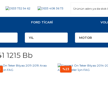
FORD TİCARİ
VOL
1 1215 Bb
3
%23