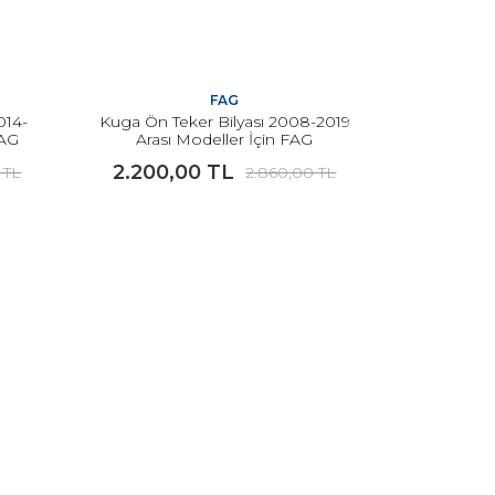
FAG
014-
Kuga Ön Teker Bilyası 2008-2019
FAG
Arası Modeller İçin FAG
2.200,00 TL
 TL
2.860,00 TL