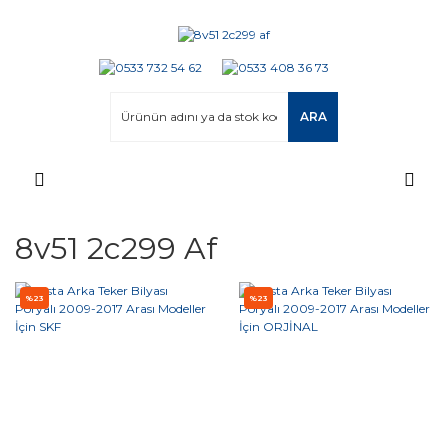
ARA
8v51 2c299 Af
%23
%23