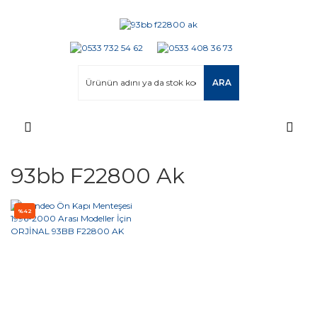
ARA
93bb F22800 Ak
%42