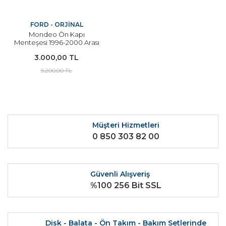
FORD - ORJİNAL
Mondeo Ön Kapı
Menteşesi 1996-2000 Arası
Modeller İçin ORJİNAL
3.000,00 TL
93BB F22800 AK
5.200,00 TL
Müşteri Hizmetleri
0 850 303 82 00
Güvenli Alışveriş
%100 256 Bit SSL
Disk - Balata - Ön Takım - Bakım Setlerinde