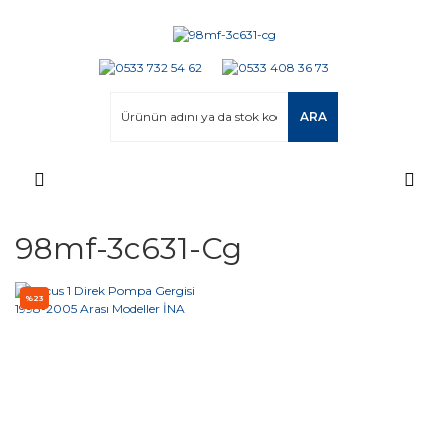
ARA
98mf-3c631-Cg
%23