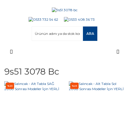
ARA
9s51 3078 Bc
%23
%23