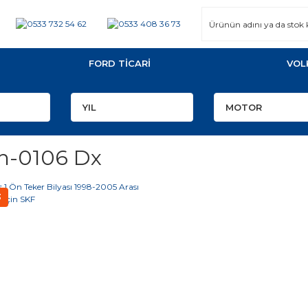
FORD TİCARİ
VOL
h-0106 Dx
3