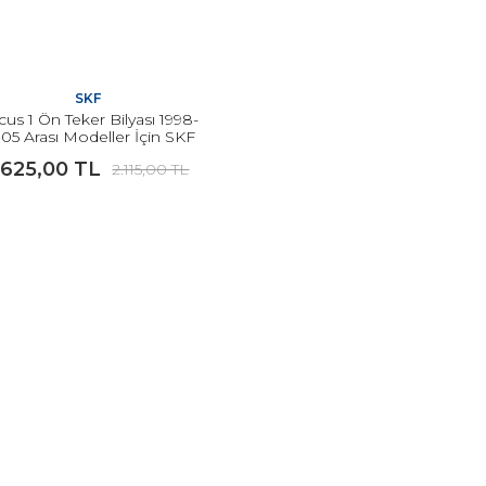
SKF
us 1 Ön Teker Bilyası 1998-
05 Arası Modeller İçin SKF
.625,00 TL
2.115,00 TL