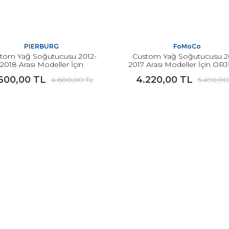
PIERBURG
FoMoCo
tom Yağ Soğutucusu 2012-
Custom Yağ Soğutucusu 2
2018 Arası Modeller İçin
2017 Arası Modeller İçin OR
PİERBURG
600,00 TL
4.220,00 TL
4.680,00 TL
5.490,00