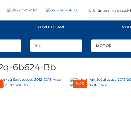
FORD TİCARİ
VOL
2q-6b624-Bb
3
%23