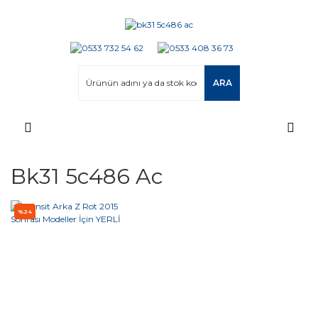
ARA
Bk31 5c486 Ac
%24