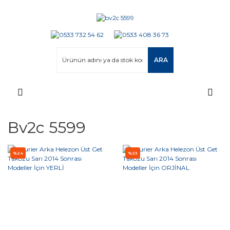
ARA
Bv2c 5599
%24
%23