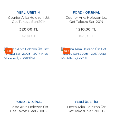
YERLİ ÜRETİM
FORD - ORJİNAL
Courier Arka Helezon Üst
Courier Arka Helezon Üst
Get Takozu Sarı 2014
Get Takozu Sarı 2014
Sonrası Modeller İçin
Sonrası Modeller İçin
320,00 TL
1.210,00 TL
YERLİ
ORJİNAL
420,00 TL
1.575,00 TL
%23
%24
FORD - ORJİNAL
YERLİ ÜRETİM
Fiesta Arka Helezon Üst
Fiesta Arka Helezon Üst
Get Takozu Sarı 2008 -
Get Takozu Sarı 2008 -
2017 Arası Modeller İçin
2017 Arası Modeller İçin