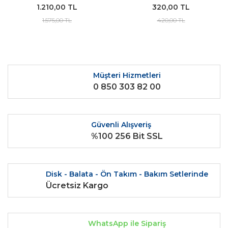
1.210,00 TL
320,00 TL
ORJİNAL
YERLİ
1.575,00 TL
420,00 TL
Müşteri Hizmetleri
0 850 303 82 00
Güvenli Alışveriş
%100 256 Bit SSL
Disk - Balata - Ön Takım - Bakım Setlerinde
Ücretsiz Kargo
WhatsApp ile Sipariş