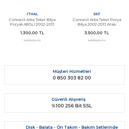
İTHAL
SKF
Connect Arka Teker Bilya
Connect Arka Teker Porya
Poryalı ABSLİ 2002-2013
Bilya 2002-2013 Arası
Arası Modeller İçin İTHAL
Modeller SKF
1.300,00 TL
3.500,00 TL
1.690,00 TL
4.550,00 TL
Müşteri Hizmetleri
0 850 303 82 00
Güvenli Alışveriş
%100 256 Bit SSL
Disk - Balata - Ön Takım - Bakım Setlerinde