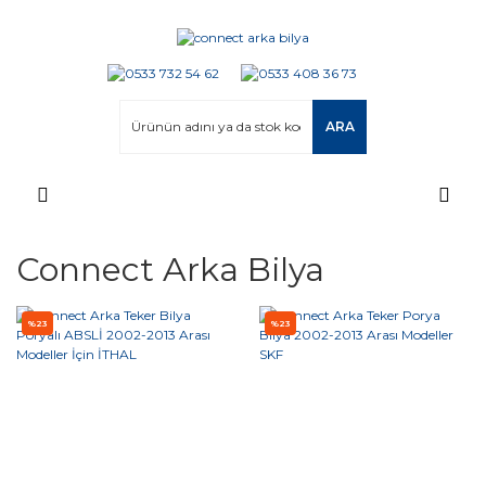
ARA
Connect Arka Bilya
%23
%23