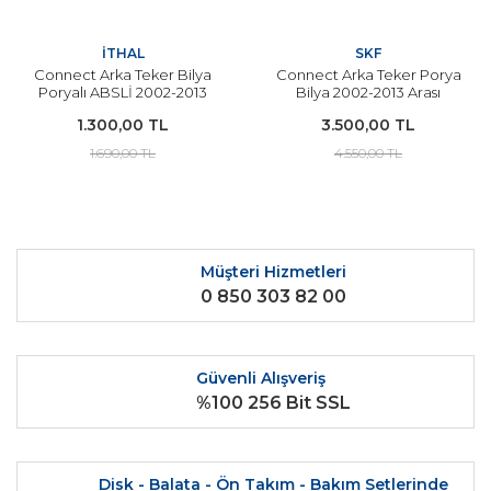
İTHAL
SKF
Connect Arka Teker Bilya
Connect Arka Teker Porya
Poryalı ABSLİ 2002-2013
Bilya 2002-2013 Arası
Arası Modeller İçin İTHAL
Modeller SKF
1.300,00 TL
3.500,00 TL
1.690,00 TL
4.550,00 TL
Müşteri Hizmetleri
0 850 303 82 00
Güvenli Alışveriş
%100 256 Bit SSL
Disk - Balata - Ön Takım - Bakım Setlerinde