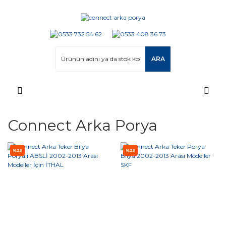
ARA
Connect Arka Porya
%23
%23