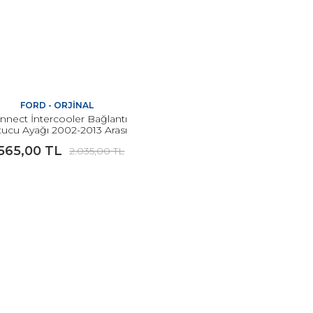
FORD - ORJİNAL
nnect İntercooler Bağlantı
tucu Ayağı 2002-2013 Arası
Modeller İçin ORJİNAL
.565,00 TL
2.035,00 TL