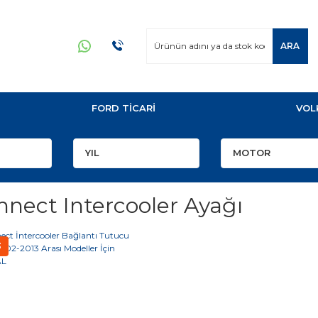
ARA
FORD TİCARİ
VOL
nnect Intercooler Ayağı
3